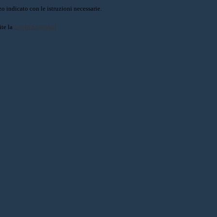
o indicato con le istruzioni necessarie.
ite la
Login Spaggiari