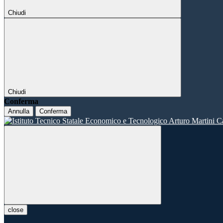
Chiudi
Chiudi
Conferma
Annulla
Conferma
close