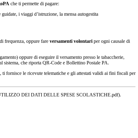
agoPA
che ti permette di pagare:
e guidate, i viaggi d’istruzione, la mensa autogestita
la di frequenza, oppure fare
versamenti volontari
per ogni causale di
agamento) oppure di eseguire il versamento presso le tabaccherie,
 dal sistema, che riporta QR-Code e Bollettino Postale PA.
fornisce le ricevute telematiche e gli attestati validi ai fini fiscali per
 ALL'UTILIZZO DEI DATI DELLE SPESE SCOLASTICHE.pdf).