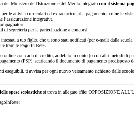
ci
del Ministero dell'Istruzione e del Merito integrato
con il sistema p
i per le attività curriculari ed extracurriculari a pagamento, come le visit
e l’assicurazione integrativa
ccompagnatori
tti di segreteria per la partecipazione a concorsi
intestati a tuo figlio, che ti sono stati notificati (per e-mail) dalla scuo
ile tramite Pago In Rete.
online con carta di credito, addebito in conto (o con altri metodi di p
vizi di pagamento (PSP), scaricando il documento di pagamento predisposto
eseguibili, ti avvisa per ogni nuovo versamento richiesto dalle scuole, ti 
delle spese scolastiche
si trova in allegato (file: OPPOSIZIONE
PagoInRete: