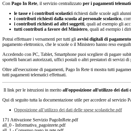
Con
Pago In Rete
, il servizio centralizzato
per i pagamenti telemati
le tasse e i contributi scolastici
richiesti dalle scuole agli alunn
i contributi richiesti dalla scuola al personale scolastico
, com
i contributi richiesti ad altri soggetti
, quali ad esempio gli a
tutti contributi a favore del Ministero
, quali ad esempio i diri
Potrai effettuare i versamenti per tutti gli
avvisi digitali di pagamento
pagamento elettronico, che le scuole o il Ministero hanno reso eseguib
Accedendo con PC, Tablet, Smartphone puoi scegliere di pagare subito 
sportelli bancari autorizzati, uffici postali o altri prestatori di ser
Oltre all'esecuzione di pagamenti, Pago In Rete ti mostra tutti pagamenti 
tutti pagamenti telematici effettuati.
Il link per le istruzioni in merito
all'opposizione all'utilizzo dei dati 
Qui di seguito tutta la documentazione utile per accedere al servizio 
Opposizione all’utilizzo dei dati delle spese scolastiche.pdf
171 Attivazione Servizio PagoInRete.pdf
all_0 - Informativa_pagoinrete.pdf
all_1 - Consenso pago in rete.pdf