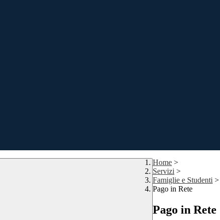
Home
>
Servizi
>
Famiglie e Studenti
>
Pago in Rete
Pago in Rete