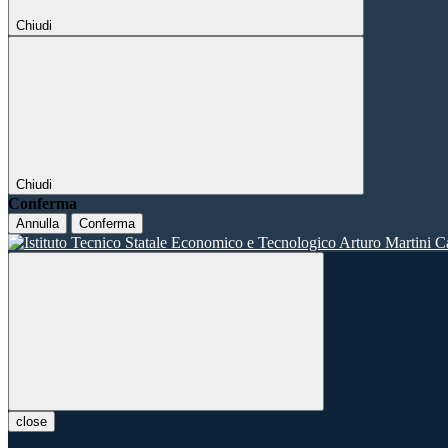
Chiudi
Chiudi
Conferma
Annulla
Conferma
close