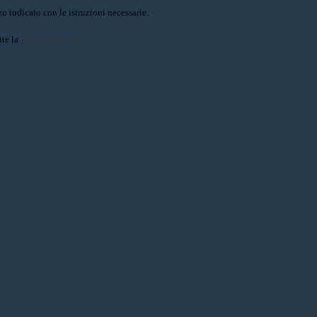
o indicato con le istruzioni necessarie.
ite la
Login Spaggiari