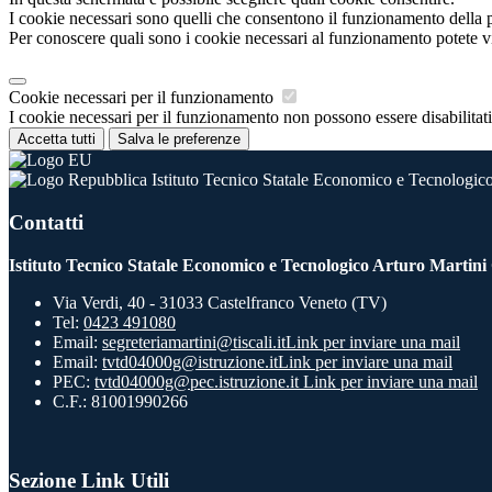
I cookie necessari sono quelli che consentono il funzionamento della pi
Per conoscere quali sono i cookie necessari al funzionamento potete v
Cookie necessari per il funzionamento
I cookie necessari per il funzionamento non possono essere disabilitati.
Accetta tutti
Salva le preferenze
Istituto Tecnico Statale Economico e Tecnologico
Contatti
Istituto Tecnico Statale Economico e Tecnologico Arturo Martini
Via Verdi, 40 - 31033 Castelfranco Veneto (TV)
Tel:
0423 491080
Email:
segreteriamartini@tiscali.it
Link per inviare una mail
Email:
tvtd04000g@istruzione.it
Link per inviare una mail
PEC:
tvtd04000g@pec.istruzione.it
Link per inviare una mail
C.F.: 81001990266
Sezione Link Utili