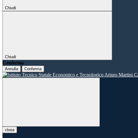
Chiudi
Chiudi
Conferma
Annulla
Conferma
close