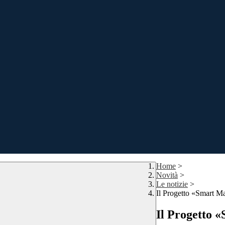
Home
>
Novità
>
Le notizie
>
Il Progetto «Smart Ma
Il Progetto «