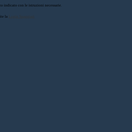
o indicato con le istruzioni necessarie.
ite la
Login Spaggiari