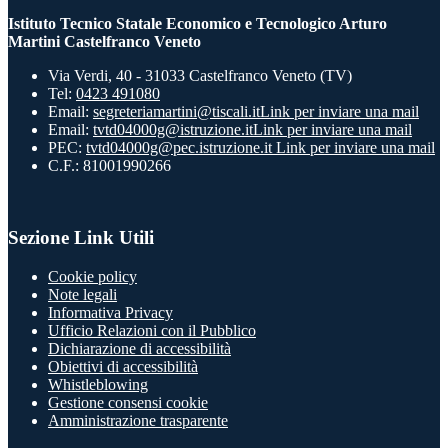
Istituto Tecnico Statale Economico e Tecnologico Arturo
Martini Castelfranco Veneto
Via Verdi, 40 - 31033 Castelfranco Veneto (TV)
Tel:
0423 491080
Email:
segreteriamartini@tiscali.it
Link per inviare una mail
Email:
tvtd04000g@istruzione.it
Link per inviare una mail
PEC:
tvtd04000g@pec.istruzione.it
Link per inviare una mail
C.F.: 81001990266
Sezione Link Utili
Cookie policy
Note legali
Informativa Privacy
Ufficio Relazioni con il Pubblico
Dichiarazione di accessibilità
Obiettivi di accessibilità
Whistleblowing
Gestione consensi cookie
Amministrazione trasparente