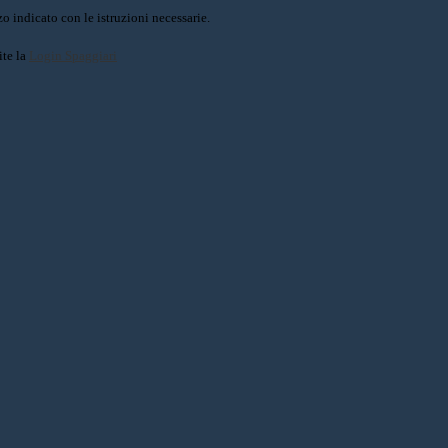
o indicato con le istruzioni necessarie.
ite la
Login Spaggiari