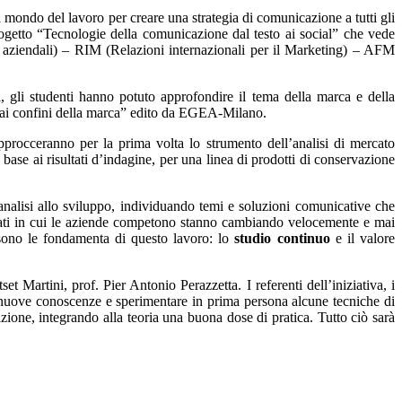
 mondo del lavoro per creare una strategia di comunicazione a tutti gli
progetto “Tecnologie della comunicazione dal testo ai social” che vede
i aziendali) – RIM (Relazioni internazionali per il Marketing) – AFM
ia, gli studenti hanno potuto approfondire il tema della marca e della
o ai confini della marca” edito da EGEA-Milano.
pprocceranno per la prima volta lo strumento dell’analisi di mercato
 base ai risultati d’indagine, per una linea di prodotti di conservazione
analisi allo sviluppo, individuando temi e soluzioni comunicative che
ti in cui le aziende competono stanno cambiando velocemente e mai
 sono le fondamenta di questo lavoro: lo
studio continuo
e il valore
t Martini, prof. Pier Antonio Perazzetta. I referenti dell’iniziativa, i
nuove conoscenze e sperimentare in prima persona alcune tecniche di
ione, integrando alla teoria una buona dose di pratica. Tutto ciò sarà