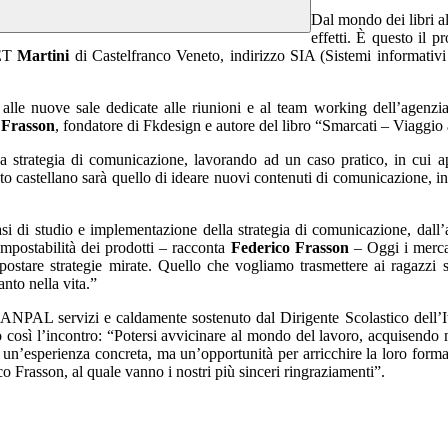
Dal mondo dei libri al
effetti. È questo il 
SET
Martini
di Castelfranco Veneto, indirizzo SIA (Sistemi informativ
 e alle nuove sale dedicate alle riunioni e al team working dell’agenz
 Frasson
, fondatore di Fkdesign e autore del libro “Smarcati – Viaggi
una strategia di comunicazione, lavorando ad un caso pratico, in cui a
tuto castellano sarà quello di ideare nuovi contenuti di comunicazione, in
si di studio e implementazione della strategia di comunicazione, dall’
compostabilità dei prodotti – racconta
Federico Frasson
– Oggi i merca
postare strategie mirate. Quello che vogliamo trasmettere ai ragazzi
nto nella vita.”
 ANPAL servizi e caldamente sostenuto dal Dirigente Scolastico dell’Itse
sì l’incontro: “Potersi avvicinare al mondo del lavoro, acquisendo 
n’esperienza concreta, ma un’opportunità per arricchire la loro formaz
o Frasson, al quale vanno i nostri più sinceri ringraziamenti”.