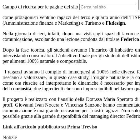
Campo di ricerca per le pagine del sito
come protagonisti ventuno ragazzi del terzo e quarto anno dell’IT
(Amministrazione finanza e Marketing) e Turismo e
Fkdesign
.
Nella giornata di ieri, infatti, dopo una visita agli spazi di lavoro
comunicazione, ascoltando una lezione condotta dal titolare
Federico
Dopo la fase teorica, gli studenti avranno l’incarico di imbastire 
intervistando consumatori. L’obiettivo finale per gli studenti dell’isti
per alimenti 100% naturale e compostabile.
“I ragazzi avranno il compito di immergersi al 100% nelle diverse fa
riescano a valorizzare, in questo case study, l’origine naturale e la 
come ora riuscire ad interpretarne le dinamiche è necessario per im
della
curiosità
, due ingredienti che sono imprescindibili nel lavoro qua
Il progetto è realizzato con l’ausilio della Dott.ssa Maria Sperotto di
proff. Giovanni Ivan Nocera e Vincenza Sanzone hanno commentato co
comunicazione è una grande occasione per i nostri ragazzi. Non solo u
possibile grazie alla grande disponibilità del managing director Federic
Link all'articolo pubblicato su Prima Treviso
Notizie