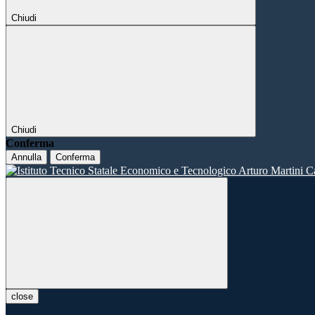
Chiudi
Chiudi
Conferma
Annulla
Conferma
close