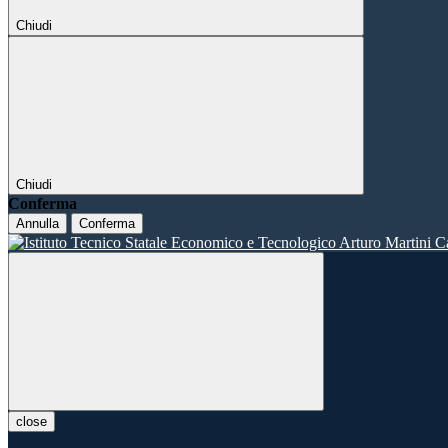
Chiudi
Chiudi
Conferma
Annulla
Conferma
close