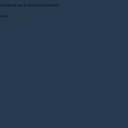
o indicato con le istruzioni necessarie.
ite la
Login Spaggiari