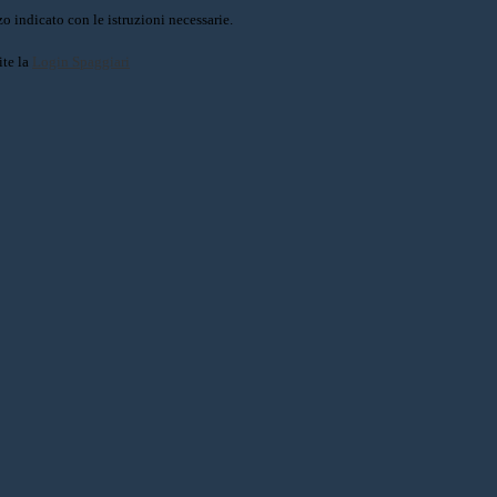
o indicato con le istruzioni necessarie.
ite la
Login Spaggiari