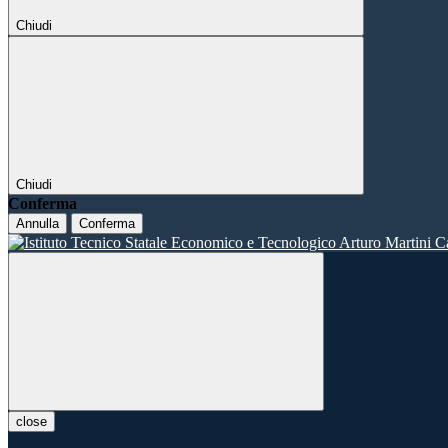
Chiudi
Chiudi
Conferma
Annulla
Conferma
close