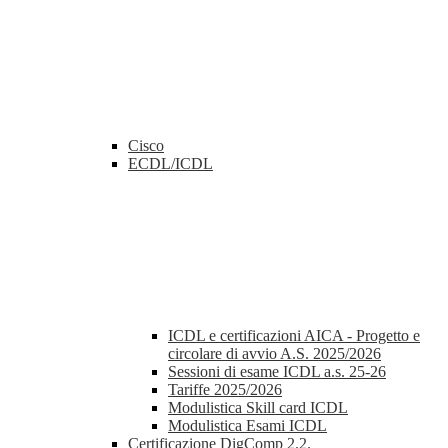
Cisco
ECDL/ICDL
ICDL e certificazioni AICA - Progetto e
circolare di avvio A.S. 2025/2026
Sessioni di esame ICDL a.s. 25-26
Tariffe 2025/2026
Modulistica Skill card ICDL
Modulistica Esami ICDL
Certificazione DigComp 2.2.