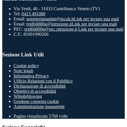
Via Verdi, 40 - 31033 Castelfranco Veneto (TV)
Tel:
0423 491080
Email:
segreteriamartini@tiscali.it
Link per inviare una mail
Email:
tvtd04000g@istruzione.it
Link per inviare una mail
PEC:
tvtd04000g@pec.istruzione.it
Link per inviare una mail
C.F.: 81001990266
Sezione Link Utili
Cookie policy
Note legali
Informativa Privacy
Ufficio Relazioni con il Pubblico
Dichiarazione di accessibilità
Obiettivi di accessibilità
Whistleblowing
Gestione consensi cookie
Amministrazione trasparente
Pagina visualizzata
5769
volte